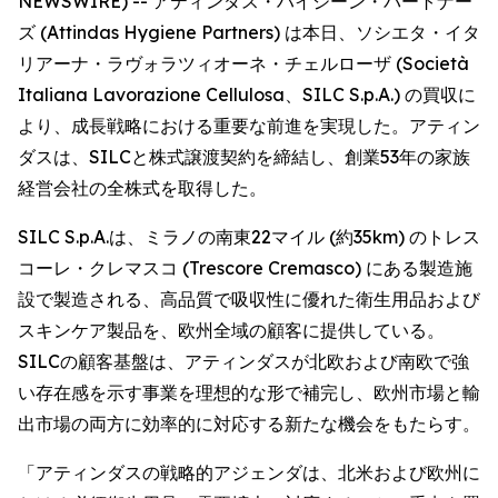
NEWSWIRE) -- アティンダス・ハイジーン・パートナー
ズ (Attindas Hygiene Partners) は本日、ソシエタ・イタ
リアーナ・ラヴォラツィオーネ・チェルローザ (Società
Italiana Lavorazione Cellulosa、SILC S.p.A.) の買収に
より、成長戦略における重要な前進を実現した。アティン
ダスは、SILCと株式譲渡契約を締結し、創業53年の家族
経営会社の全株式を取得した。
SILC S.p.A.は、ミラノの南東22マイル (約35km) のトレス
コーレ・クレマスコ (Trescore Cremasco) にある製造施
設で製造される、高品質で吸収性に優れた衛生用品および
スキンケア製品を、欧州全域の顧客に提供している。
SILCの顧客基盤は、アティンダスが北欧および南欧で強
い存在感を示す事業を理想的な形で補完し、欧州市場と輸
出市場の両方に効率的に対応する新たな機会をもたらす。
「アティンダスの戦略的アジェンダは、北米および欧州に