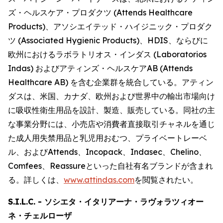
ズ・ヘルスケア・プロダクツ (Attends Healthcare
Products)、アソシエイテッド・ハイジニック・プロダク
ツ (Associated Hygienic Products)、HDIS、ならびに
欧州におけるラボラトリオス・インダス (Laboratorios
Indas) およびアティンズ・ヘルスケアAB (Attends
Healthcare AB) を含む企業群を統合している。アティン
ダスは、米国、カナダ、欧州および世界中の輸出市場向け
に吸収性衛生用品を設計、製造、販売している。同社の主
な事業分野には、小売店や消費者直接取引チャネルを通じ
た成人用失禁用品と乳児用おむつ、プライベートレーベ
ル、および
Attends、Incopack、Indasec、Chelino、
Comfees
、
Reassure
といった自社有名ブランドが含まれ
る。詳しくは、
www.attindas.com
を閲覧されたい。
S.I.L.C. - ソシエタ・イタリアーナ・ラヴォラツィオー
ネ・チェルローザ