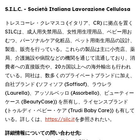
S.I.L.C. - Società Italiana Lavorazione Cellulosa
トレスコーレ・クレマスコ (イタリア、CR) に拠点を置く
SILCは、成人用失禁用品、女性用生理用品、ベビー用お
むつ、パーソナルケア化粧品、ペット用衛生用品の設計、
製造、販売を行っている。これらの製品は主に小売店、薬
局、介護施設や病院などの機関を通じて流通しており、消
費者への直接販売や、20カ国以上への海外輸出も行われ
ている。同社は、数多くのプライベートブランドに加え、
自社ブランド (ソフィソフ (Soffisof)、ラウレラ
(Laurella)、アッソルベッロ (Assorbello)、ビューティー
ケース (BeautyCase)) を所有し、ライセンスブランド
(トゥルディ・ベビー・ケア (Trudi Baby Care)) も有して
いる。詳しくは、
https://silc.it
を参照されたい。
詳細情報についての問い合わせ先: