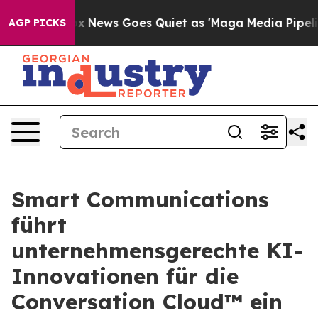
ist
Fox News Goes Quiet as 'Maga Media Pipeline' Back
AGP PICKS
Smart Communications
führt
unternehmensgerechte KI-
Innovationen für die
Conversation Cloud™ ein