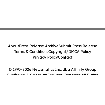
About
Press Release Archive
Submit Press Release
Terms & Conditions
Copyright/DMCA Policy
Privacy Policy
Contact
© 1995-2026 Newsmatics Inc. dba Affinity Group
Publishing & Georgian Industry Reporter. All Rights
Reserved.
Cookie Settings / Your Privacy Choices