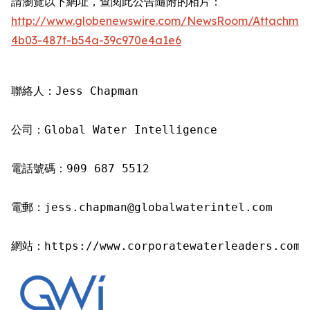
請瀏覽以下網址，查閱此公告隨附的相片：
http://www.globenewswire.com/NewsRoom/Attachme
4b03-487f-b54a-39c970e4a1e6
聯絡人：Jess Chapman

公司：Global Water Intelligence

電話號碼：909 687 5512

電郵：jess.chapman@globalwaterintel.com

網站：https://www.corporatewaterleaders.com