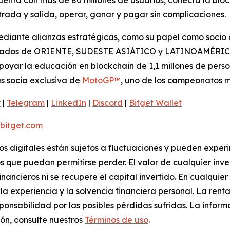
ada y salida, operar, ganar y pagar sin complicaciones.
iante alianzas estratégicas, como su papel como socio of
rcados de ORIENTE, SUDESTE ASIÁTICO y LATINOAMÉRICA. 
oyar la educación en blockchain de 1,1 millones de perso
s socia exclusiva de
MotoGP™
, uno de los campeonatos 
r
|
Telegram
|
LinkedIn
|
Discord
|
Bitget Wallet
itget.com
vos digitales están sujetos a fluctuaciones y pueden experi
s que puedan permitirse perder. El valor de cualquier inv
inancieros ni se recupere el capital invertido. En cualqui
a experiencia y la solvencia financiera personal. La renta
ponsabilidad por las posibles pérdidas sufridas. La infor
ón, consulte nuestros
Términos de uso
.