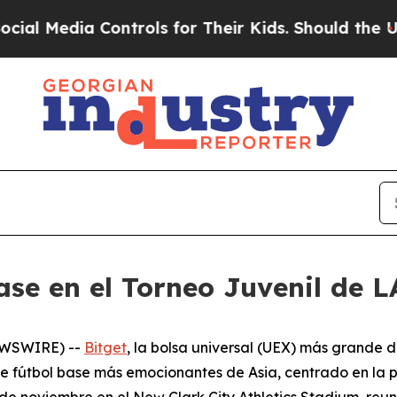
edia Controls for Their Kids. Should the US?
The 
base en el Torneo Juvenil de 
NEWSWIRE) --
Bitget
, la bolsa universal (UEX) más grande d
e fútbol base más emocionantes de Asia, centrado en la 
de noviembre en el New Clark City Athletics Stadium, reun