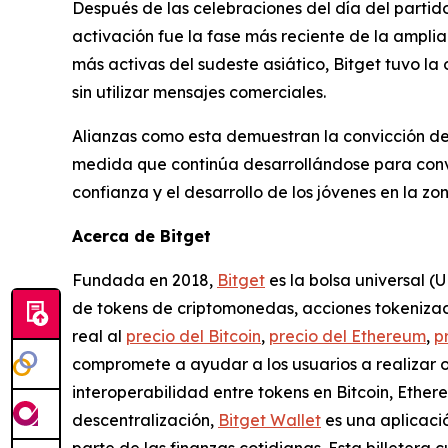
Después de las celebraciones del día del partido,
activación fue la fase más reciente de la ampli
más activas del sudeste asiático, Bitget tuvo la
sin utilizar mensajes comerciales.
Alianzas como esta demuestran la convicción de
medida que continúa desarrollándose para conver
confianza y el desarrollo de los jóvenes en la zo
Acerca de Bitget
Fundada en 2018,
Bitget
es la bolsa universal (
de tokens de criptomonedas, acciones tokenizada
real al
precio del Bitcoin
,
precio del Ethereum
,
p
compromete a ayudar a los usuarios a realizar 
interoperabilidad entre tokens en Bitcoin, Ethe
descentralización,
Bitget Wallet
es una aplicació
parte de las finanzas cotidianas. Esta billetera