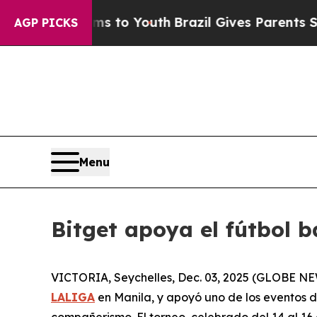
ate Harms to Youth
Brazil Gives Parents Social M
AGP PICKS
Menu
Bitget apoya el fútbol 
VICTORIA, Seychelles, Dec. 03, 2025 (GLOBE 
LALIGA
en Manila, y apoyó uno de los eventos d
compañerismo. El torneo, celebrado del 14 al 16 