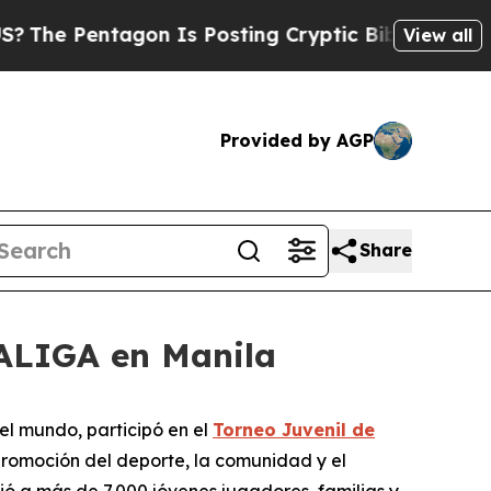
Pentagon Is Posting Cryptic Biblical Messages o
View all
Provided by AGP
Share
LALIGA en Manila
el mundo, participó en el
Torneo Juvenil de
promoción del deporte, la comunidad y el
ió a más de 7.000 jóvenes jugadores, familias y