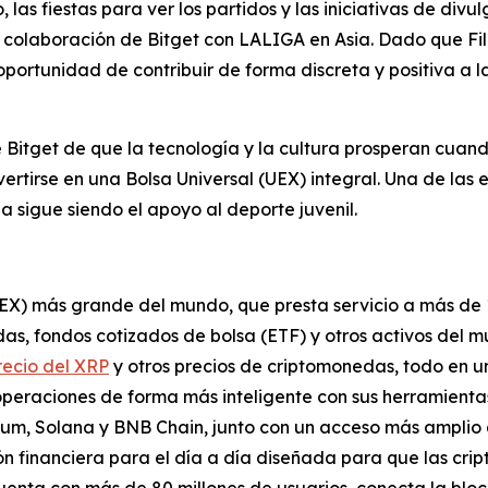
 las fiestas para ver los partidos y las iniciativas de divu
a colaboración de Bitget con LALIGA en Asia. Dado que Fi
 oportunidad de contribuir de forma discreta y positiva a 
 Bitget de que la tecnología y la cultura prosperan cuan
tirse en una Bolsa Universal (UEX) integral. Una de las 
na sigue siendo el apoyo al deporte juvenil.
UEX) más grande del mundo, que presta servicio a más de 
s, fondos cotizados de bolsa (ETF) y otros activos del m
recio del XRP
y otros precios de criptomonedas, todo en u
operaciones de forma más inteligente con sus herramienta
reum, Solana y BNB Chain, junto con un acceso más amplio 
n financiera para el día a día diseñada para que las cri
 cuenta con más de 80 millones de usuarios, conecta la blo