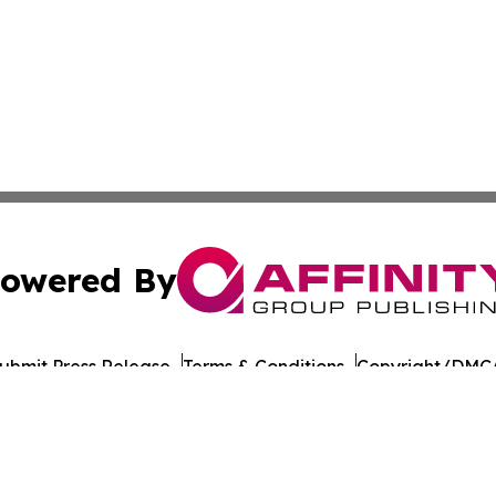
owered By
ubmit Press Release
Terms & Conditions
Copyright/DMCA
c. dba Affinity Group Publishing & Georgian Industry Repo
Cookie Settings / Your Privacy Choices